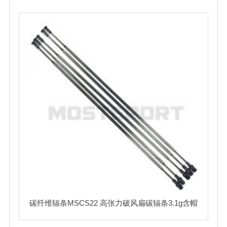
碳纤维辐条MSCS22 高张力破风扁碳辐条3.1g含帽