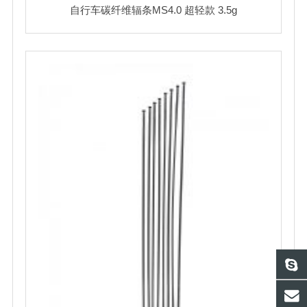
自行车碳纤维辐条MS4.0 超轻款 3.5g